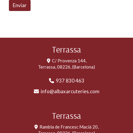
Enviar
Terrassa
C/ Provenza 144,
Terrassa
,
08226
,
(Barcelona)
937 830 463
info
albaxarcuteries.com
Terrassa
Rambla de Francesc Macià 20,