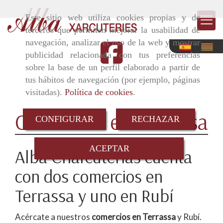
Este sitio web utiliza cookies propias y de
terceros que permiten mejorar la usabilidad de
navegación, analizar el uso de la web y mostrar
publicidad relacionada con tus preferencias
sobre la base de un perfil elaborado a partir de
tus hábitos de navegación (por ejemplo, páginas
visitadas).
Política de cookies
.
Comercios en Terrassa
CONFIGURAR
RECHAZAR
ACEPTAR
Alba Charcuterías cuenta
con dos comercios en
Terrassa y uno en Rubí
Acércate a nuestros
comercios en Terrassa
y Rubí.