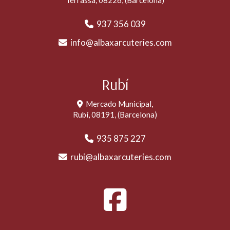
Terrassa
,
08226
,
(Barcelona)
937 356 039
info
albaxarcuteries.com
Rubí
Mercado Municipal,
Rubí
,
08191
,
(Barcelona)
935 875 227
rubi
albaxarcuteries.com