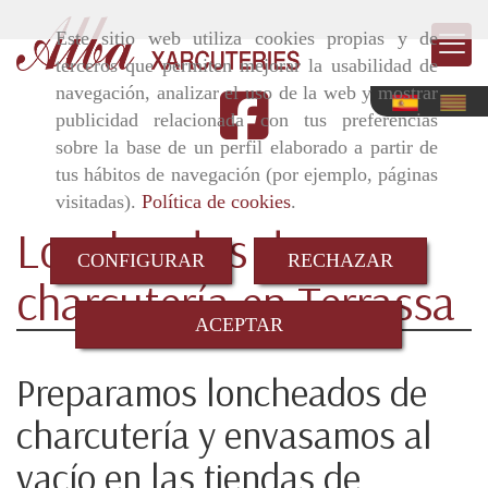
Este sitio web utiliza cookies propias y de
terceros que permiten mejorar la usabilidad de
navegación, analizar el uso de la web y mostrar
publicidad relacionada con tus preferencias
sobre la base de un perfil elaborado a partir de
tus hábitos de navegación (por ejemplo, páginas
visitadas).
Política de cookies
.
Loncheados de
CONFIGURAR
RECHAZAR
charcutería en Terrassa
ACEPTAR
Preparamos loncheados de
charcutería y envasamos al
vacío en las tiendas de