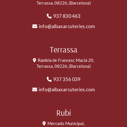
Terrassa
,
08226
,
(Barcelona)
937 830 463
info
albaxarcuteries.com
Terrassa
Rambla de Francesc Macià 20,
Terrassa
,
08226
,
(Barcelona)
937 356 039
info
albaxarcuteries.com
Rubí
Mercado Municipal,